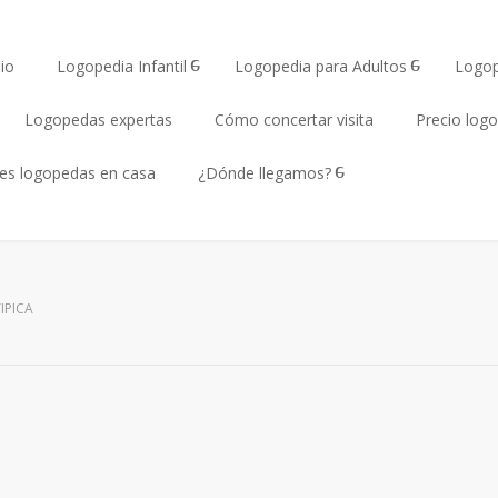
io
Logopedia Infantil
Logopedia para Adultos
Logop
Logopedas expertas
Cómo concertar visita
Precio log
tes logopedas en casa
¿Dónde llegamos?
IPICA