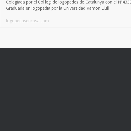
Colegiada por el Col·legi de logopedes de Catalunya con el Nª433
Graduada en logopedia por la Universidad Ramon Llull
logopedasencasa.com