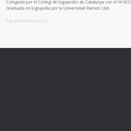
Colegiada por el Col·legi de logopedes de Catalunya con el Nª433
Graduada en logopedia por la Universidad Ramon Llull
logopedasencasa.com