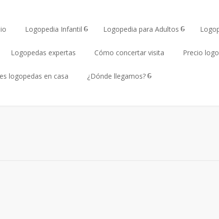
io
Logopedia Infantil
Logopedia para Adultos
Logop
Logopedas expertas
Cómo concertar visita
Precio log
tes logopedas en casa
¿Dónde llegamos?