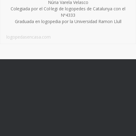
Núria Varela Velasco
Colegiada por el Col·legi de logopedes de Catalunya con el
Nª4333
Graduada en logopedia por la Universidad Ramon Llull
logopedasencasa.com