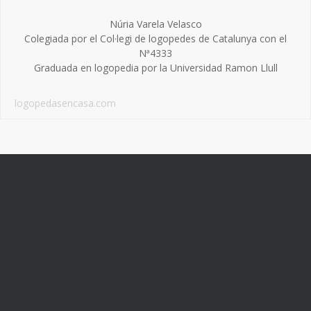
Núria Varela Velasco
Colegiada por el Col·legi de logopedes de Catalunya con el
Nª4333
Graduada en logopedia por la Universidad Ramon Llull
logopedasencasa.com