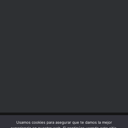
Usamos cookies para asegurar que te damos la mejor
2022 Tratamientos a domicilio S.L. Todos los
derechos reservados.